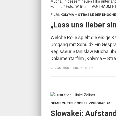
FILM: KOLYMA – STRASSE DER KNOCHEN
„Lass uns lieber si
Welche Rolle spielt die eisige K
Umgang mit Schuld? Ein Gespr
Regisseur Stanislaw Mucha üb
Dokumentarfilm „Kolyma – Stra
VON
ANTONIA SKIBA
| 19.06.2018
GEMISCHTES DOPPEL VISEGRAD #1
:
Slowakei: Aufstand