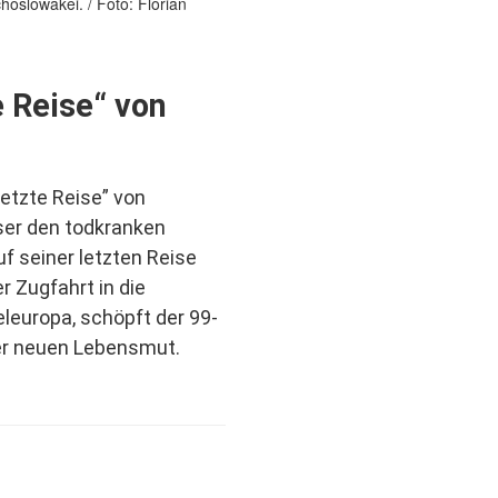
e Reise“ von
etzte Reise” von
eser den todkranken
f seiner letzten Reise
r Zugfahrt in die
eleuropa, schöpft der 99-
er neuen Lebensmut.