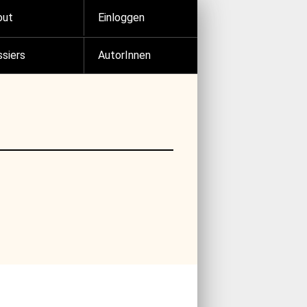
out
Einloggen
siers
AutorInnen