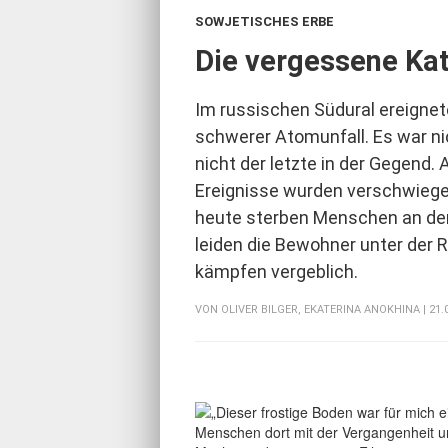
SOWJETISCHES ERBE
:
Die vergessene Ka
Im russischen Südural ereignete
schwerer Atomunfall. Es war ni
nicht der letzte in der Gegend.
Ereignisse wurden verschwiege
heute sterben Menschen an den
leiden die Bewohner unter der R
kämpfen vergeblich.
VON
OLIVER BILGER
,
EKATERINA ANOKHINA
| 21.