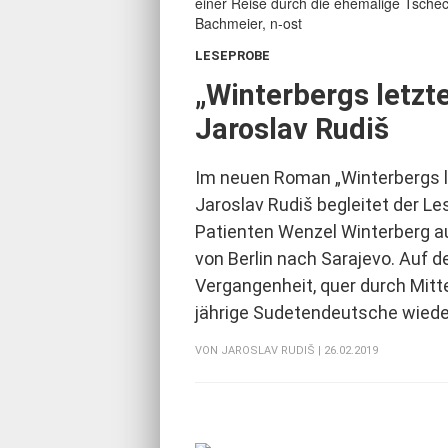
LESEPROBE
:
„Winterbergs letzt
Jaroslav Rudiš
Im neuen Roman „Winterbergs l
Jaroslav Rudiš begleitet der L
Patienten Wenzel Winterberg au
von Berlin nach Sarajevo. Auf de
Vergangenheit, quer durch Mitt
jährige Sudetendeutsche wied
VON
JAROSLAV RUDIŠ
| 26.02.2019