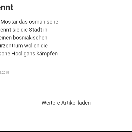
ennt
in Mostar das osmanische
nnt sie die Stadt in
einen bosniakischen
urzentrum wollen die
ische Hooligans kämpfen
.
5.2018
Weitere Artikel laden