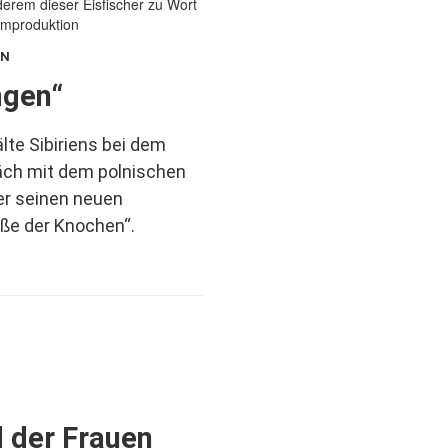
:
ngen“
älte Sibiriens bei dem
äch mit dem polnischen
er seinen neuen
ße der Knochen“.
 der Frauen