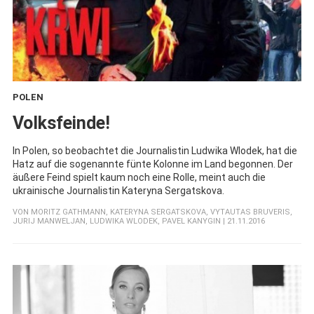
POLEN
:
Volksfeinde!
In Polen, so beobachtet die Journalistin Ludwika Wlodek, hat die
Hatz auf die sogenannte fünte Kolonne im Land begonnen. Der
äußere Feind spielt kaum noch eine Rolle, meint auch die
ukrainische Journalistin Kateryna Sergatskova.
VON
MORITZ GATHMANN
,
KATERYNA SERGATSKOVA
,
VYTAUTAS BRUVERIS
,
JURIJ MANWELJAN
,
LUDWIKA WLODEK
,
PAVEL KANYGIN
| 21.11.2016