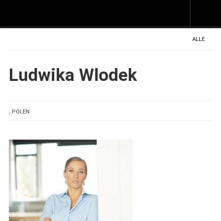
Z
I
s
ALLE
Ludwika Wlodek
, POLEN