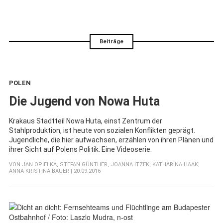
Beiträge
POLEN
:
Die Jugend von Nowa Huta
Krakaus Stadtteil Nowa Huta, einst Zentrum der
Stahlproduktion, ist heute von sozialen Konflikten geprägt.
Jugendliche, die hier aufwachsen, erzählen von ihren Plänen und
ihrer Sicht auf Polens Politik. Eine Videoserie.
VON
JAN OPIELKA
,
STEFAN GÜNTHER
,
JOANNA ITZEK
,
KATHARINA HAAK
,
ANNA-KRISTINA BAUER
| 20.09.2016