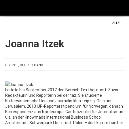
Z
I
s
ALLE
Joanna Itzek
OSTPOL, DEUTSCHLAND
Leitete bis September 2017 den Bereich Text bei n-ost. Zuvor
Redakteurin und Reporterin bei der taz. Sie studierte
Kulturwissenschaften und Journalistik in Leipzig, Oslo und
Jerusalem. 2013 IJP-Reporterstipendium für Norwegen, danach
Korrespondenz aus Nordeuropa. Gastdozentin für Journalismus
u.a. an der Knowmads International Business School,
Amsterdam. Schwerpunkt bei n-ost: Polen – dort kommt sie her.