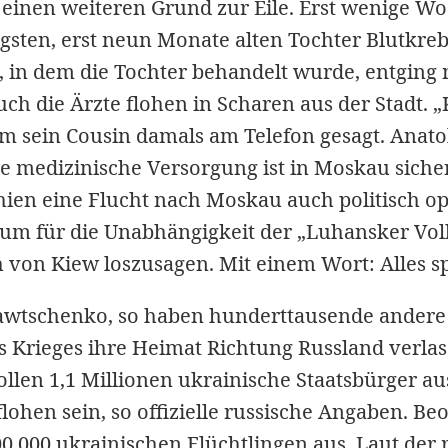
 einen weiteren Grund zur Eile. Erst wenige W
gsten, erst neun Monate alten Tochter Blutkrebs
 in dem die Tochter behandelt wurde, entging
ch die Ärzte flohen in Scharen aus der Stadt
m sein Cousin damals am Telefon gesagt. Anatol
re medizinische Versorgung ist in Moskau sicher
ien eine Flucht nach Moskau auch politisch op
um für die Unabhängigkeit der „Luhansker Vol
 von Kiew loszusagen. Mit einem Wort: Alles s
Sawtschenko, so haben hunderttausende andere 
 Krieges ihre Heimat Richtung Russland verlas
llen 1,1 Millionen ukrainische Staatsbürger 
lohen sein, so offizielle russische Angaben. B
0.000 ukrainischen Flüchtlingen aus. Laut der 