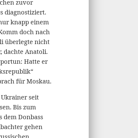
ochen zuvor
 diagnostiziert.
 nur knapp einem
. „Komm doch nach
i überlegte nicht
, dachte Anatoli.
portun: Hatte er
ksrepublik“
prach für Moskau.
Ukrainer seit
sen. Bis zum
aus dem Donbass
eobachter gehen
russischen