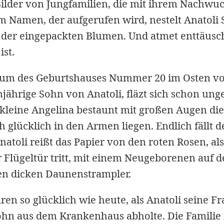
Bilder von Jungfamilien, die mit ihrem Nachwu
em Namen, der aufgerufen wird, nestelt Anatol
 der eingepackten Blumen. Und atmet enttäusch
ist.
raum des Geburtshauses Nummer 20 im Osten v
njährige Sohn von Anatoli, fläzt sich schon ung
 kleine Angelina bestaunt mit großen Augen die
h glücklich in den Armen liegen. Endlich fällt 
atoli reißt das Papier von den roten Rosen, al
 Flügeltür tritt, mit einem Neugeborenen auf 
nen dicken Daunenstrampler.
aren so glücklich wie heute, als Anatoli seine F
hn aus dem Krankenhaus abholte. Die Familie 