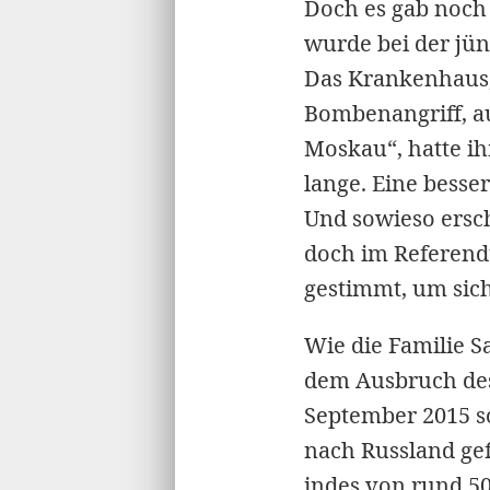
Doch es gab noch
wurde bei der jün
Das Krankenhaus,
Bombenangriff, au
Moskau“, hatte ih
lange. Eine besse
Und sowieso ersch
doch im Referend
gestimmt, um sich
Wie die Familie 
dem Ausbruch des
September 2015 so
nach Russland gef
indes von rund 50