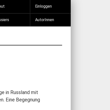
out
Einloggen
siers
AutorInnen
ge in Russland mit
en. Eine Begegnung