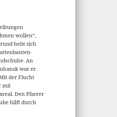
reibungen
nehmen wollen“,
rgrund hebt sich
attenbauten-
andschuhe. An
Luhansk war er
Mit der Flucht
r mit
real. Den Pfarrer
ube hilft durch