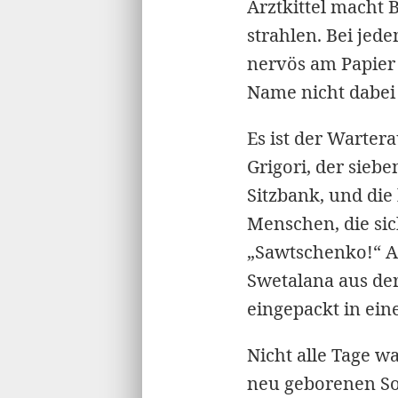
Arztkittel macht 
strahlen. Bei jed
nervös am Papier
Name nicht dabei 
Es ist der Warte
Grigori, der siebe
Sitzbank, und die
Menschen, die sic
„Sawtschenko!“ An
Swetalana aus der
eingepackt in ei
Nicht alle Tage w
neu geborenen So