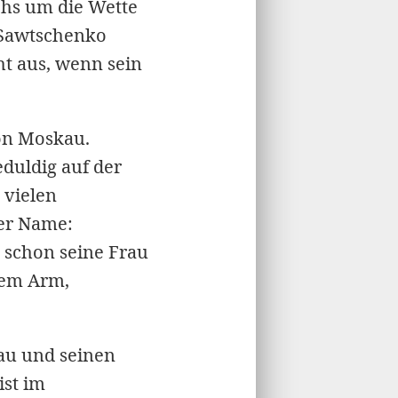
chs um die Wette
i Sawtschenko
t aus, wenn sein
on Moskau.
eduldig auf der
 vielen
der Name:
s schon seine Frau
dem Arm,
rau und seinen
ist im