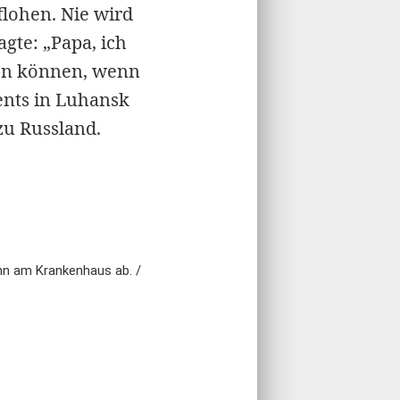
lohen. Nie wird
gte: „Papa, ich
fen können, wenn
ents in Luhansk
zu Russland.
ohn am Krankenhaus ab. /