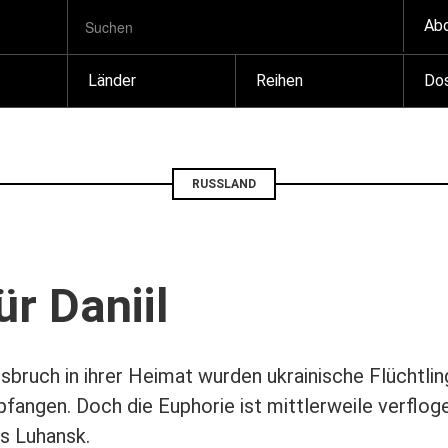
SUCHBEGRIFF
Zum
Ab
Suchen
Inhalt
springen
Länder
Reihen
Dos
RUSSLAND
r Daniil
bruch in ihrer Heimat wurden ukrainische Flüchtlin
angen. Doch die Euphorie ist mittlerweile verflog
us Luhansk.