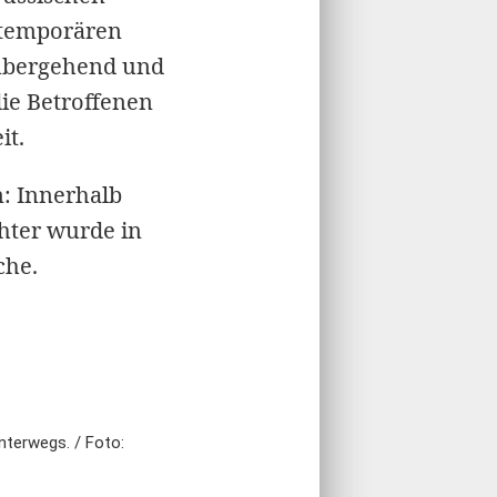
 temporären
orübergehend und
die Betroffenen
it.
n: Innerhalb
chter wurde in
che.
nterwegs. / Foto: