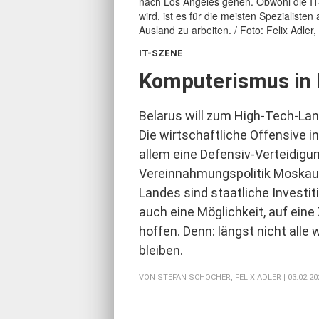
IT-SZENE
:
Komputerismus in 
Belarus will zum High-Tech-La
Die wirtschaftliche Offensive in
allem eine Defensiv-Verteidigu
Vereinnahmungspolitik Moskaus.
Landes sind staatliche Investit
auch eine Möglichkeit, auf eine 
hoffen. Denn: längst nicht alle 
bleiben.
VON
STEFAN SCHOCHER
,
FELIX ADLER
| 03.02.20