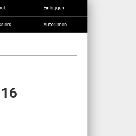
out
Einloggen
siers
AutorInnen
016