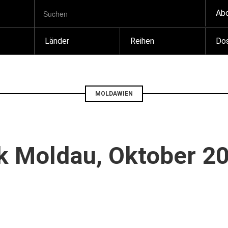
SUCHBEGRIFF
Zum
Ab
Suchen
Inhalt
springen
Länder
Reihen
Dos
MOLDAWIEN
k Moldau, Oktober 2