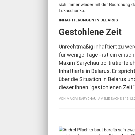
INHAFTIERUNGEN IN BELARUS
:
Gestohlene Zeit
Unrechtmäßig inhaftiert zu wer
für wenige Tage - ist ein einsc
Maxim Sarychau porträtierte e
Inhaftierte in Belarus. Er sprich
über die Situation in Belarus un
dieser ihnen “gestohlenen Zeit
VON
MAXIM SARYCHAU
,
AMELIE SACHS
| 19.12.