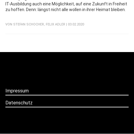
IT-Ausbildung auch eine Möglichkeit, auf eine Zukunft in Freiheit
zu hoffen. Denn: längst nicht alle wollen in ihrer Heimat bleiben.
VON
STEFAN SCHOCHER
,
FELIX ADLER
| 03.02.2020
Impressum
Datenschutz
Follow
Follow
Follow
us
us
us