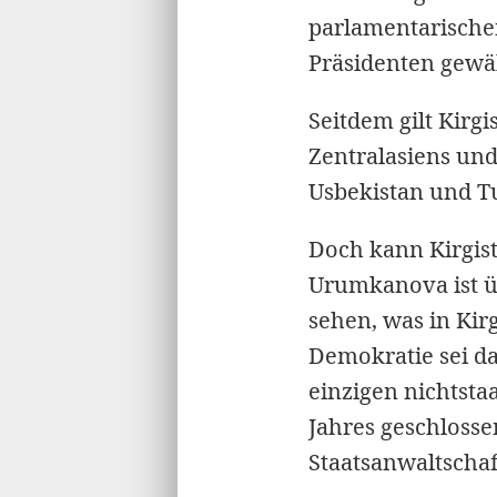
parlamentarischen
Präsidenten gewäh
Seitdem gilt Kirg
Zentralasiens un
Usbekistan und T
Doch kann Kirgist
Urumkanova ist üb
sehen, was in Kirg
Demokratie sei d
einzigen nichtsta
Jahres geschlosse
Staatsanwaltschaf