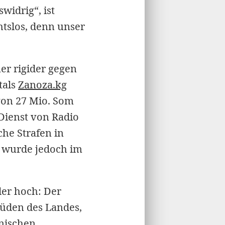
widrig“, ist
tslos, denn unser
r rigider gegen
tals
Zanoza.kg
von 27 Mio. Som
 Dienst von Radio
che Strafen in
g wurde jedoch im
er hoch: Der
Süden des Landes,
hnischen