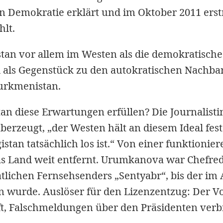
 Demokratie erklärt und im Oktober 2011 erstm
lt.
istan vor allem im Westen als die demokratisch
d als Gegenstück zu den autokratischen Nachba
urkmenistan.
an diese Erwartungen erfüllen? Die Journalisti
erzeugt, „der Westen hält an diesem Ideal fest
istan tatsächlich los ist.“ Von einer funktionie
as Land weit entfernt. Urumkanova war Chefre
atlichen Fernsehsenders „Sentyabr“, bis der im 
n wurde. Auslöser für den Lizenzentzug: Der V
t, Falschmeldungen über den Präsidenten verbr