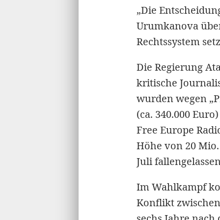
„Die Entscheidung
Urumkanova überz
Rechtssystem setzt
Die Regierung At
kritische Journal
wurden wegen „Pr
(ca. 340.000 Euro)
Free Europe Radio
Höhe von 20 Mio.
Juli fallengelassen
Im Wahlkampf koc
Konflikt zwische
sechs Jahre nach