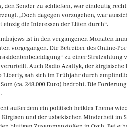
, den Sender zu schließen, war eindeutig rechts
eugt. „Doch dagegen vorzugehen, war aussich
 einzig die Interessen der Eliten durch“.
ambajews ist in den vergangenen Monaten imme
isten vorgegangen. Die Betreiber des Online-Por
äsidentenbeleidigung“ zu einer Strafzahlung 
 verurteilt. Auch Radio Azattyk, der kirgisische
 Liberty, sah sich im Frühjahr durch empfindli
 Som (ca. 248.000 Euro) bedroht. Die Forderun
.
ht außerdem ein politisch heikles Thema wied
n Kirgisen und der usbekischen Minderheit im 
 den blutigen Zusammenstößen in Osch. Bei et