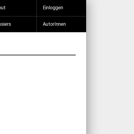
out
Einloggen
siers
AutorInnen