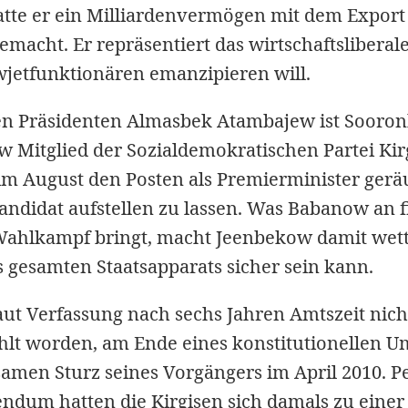
 hatte er ein Milliardenvermögen mit dem Expo
macht. Er repräsentiert das wirtschaftsliberale
wjetfunktionären emanzipieren will.
igen Präsidenten Almasbek Atambajew ist Sooro
 Mitglied der Sozialdemokratischen Partei Kirgi
m August den Posten als Premierminister geräu
andidat aufstellen zu lassen. Was Babanow an 
Wahlkampf bringt, macht Jeenbekow damit wett,
 gesamten Staatsapparats sicher sein kann.
ut Verfassung nach sechs Jahren Amtszeit nich
hlt worden, am Ende eines konstitutionellen 
amen Sturz seines Vorgängers im April 2010. P
ndum hatten die Kirgisen sich damals zu einer