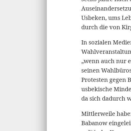
Auseinandersetz
Usbeken, ums Leb
durch die von Kir
In sozialen Medie
Wahlveranstaltung
„wenn auch nur ei
seinen Wahlbüros
Protesten gegen 
usbekische Minder
da sich dadurch w
Mittlerweile hab
Babanow eingeleit