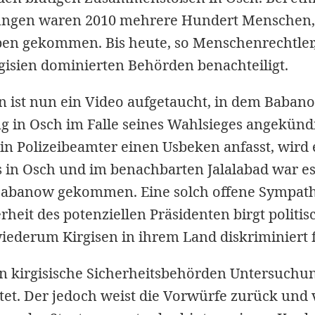
ungen waren 2010 mehrere Hundert Menschen,
en gekommen. Bis heute, so Menschenrechtle
gisien dominierten Behörden benachteiligt.
n ist nun ein Video aufgetaucht, in dem Babano
 in Osch im Falle seines Wahlsieges angekündi
n Polizeibeamter einen Usbeken anfasst, wird e
 in Osch und im benachbarten Jalalabad war es
Babanow gekommen. Eine solch offene Sympathi
heit des potenziellen Präsidenten birgt politis
iederum Kirgisen in ihrem Land diskriminiert 
en kirgisische Sicherheitsbehörden Untersuchu
et. Der jedoch weist die Vorwürfe zurück und