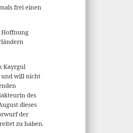
als frei einen
e Hoffnung
rländern
n Kayrgul
 und will nicht
renden
dakteurin des
August dieses
orwurf der
eitet zu haben.