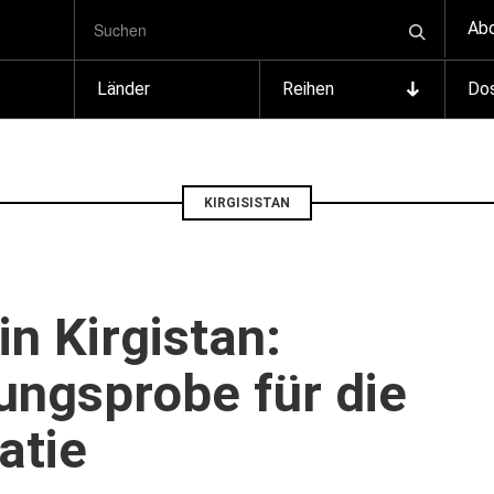
SUCHBEGRIFF
Zum
Ab
Suchen
Inhalt
springen
Länder
Reihen
Dos
KIRGISISTAN
n Kirgistan:
ngsprobe für die
atie