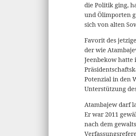
die Politik ging,
und Ölimporten ge
sich von alten So
Favorit des jetz
der wie Atambajew
Jeenbekow hatte i
Präsidentschaftsk
Potenzial in den 
Unterstützung des
Atambajew darf la
Er war 2011 gewä
nach dem gewalts
Verfassungsrefere