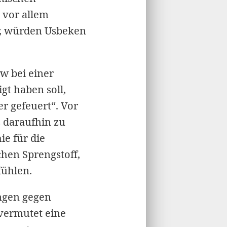
 vor allem
r, würden Usbeken
w bei einer
gt haben soll,
r gefeuert“. Vor
 daraufhin zu
e für die
chen Sprengstoff,
fühlen.
ngen gegen
 vermutet eine