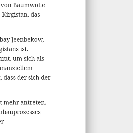
rt von Baumwolle
 Kirgistan, das
nbay Jeenbekow,
stans ist.
mt, um sich als
finanziellem
 dass der sich der
t mehr antreten.
Umbauprozesses
er