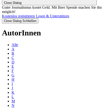
Close Dialog
Guter Journalismus kostet Geld. Mit Ihrer Spende machen Sie ihn
möglich!
Kostenlos registrieren
Lesen & Unterstützen
Close Dialog
Schließen
AutorInnen
Alle
A
B
C
D
E
F
G
H
I
J
K
L
M
N