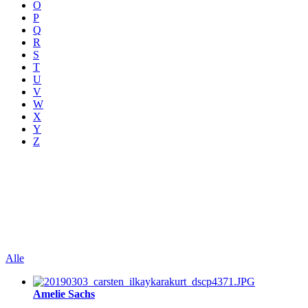
O
P
Q
R
S
T
U
V
W
X
Y
Z
Alle
Amelie Sachs