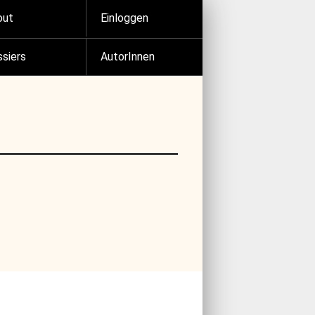
out
Einloggen
siers
AutorInnen