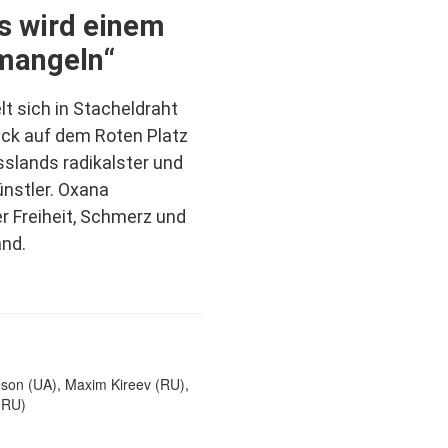
Es wird einem
 mangeln“
lt sich in Stacheldraht
ack auf dem Roten Platz
usslands radikalster und
nstler. Oxana
r Freiheit, Schmerz und
and.