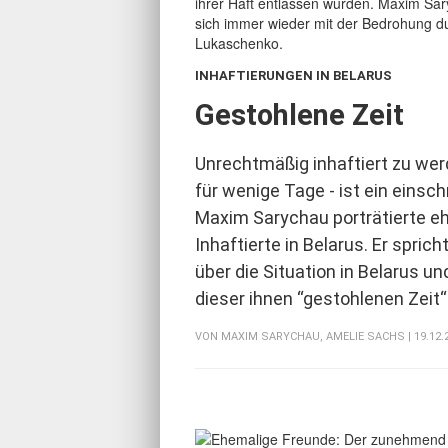
INHAFTIERUNGEN IN BELARUS
:
Gestohlene Zeit
Unrechtmäßig inhaftiert zu wer
für wenige Tage - ist ein einsc
Maxim Sarychau porträtierte e
Inhaftierte in Belarus. Er sprich
über die Situation in Belarus un
dieser ihnen “gestohlenen Zeit
VON
MAXIM SARYCHAU
,
AMELIE SACHS
| 19.12.