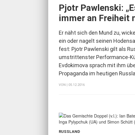
Pjotr Pawlenski: „
immer an Freiheit
Er näht sich den Mund zu, wicke
ein oder nagelt seinen Hodens
fest: Pjotr Pawlenski gilt als R
umstrittenster Performance-Kü
Evdokimova sprach mit ihm übe
Propaganda im heutigen Russl
VON
| 05.12.2016
RUSSLAND
: