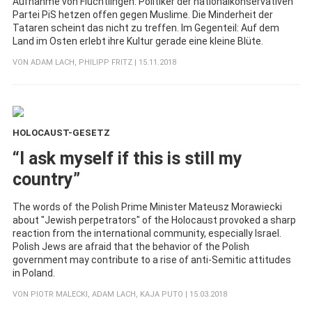
Aufnahme von Flüchtlingen. Politiker der nationalkonservativen
Partei PiS hetzen offen gegen Muslime. Die Minderheit der
Tataren scheint das nicht zu treffen. Im Gegenteil: Auf dem
Land im Osten erlebt ihre Kultur gerade eine kleine Blüte.
VON
ADAM LACH
,
PHILIPP FRITZ
| 15.11.2018
HOLOCAUST-GESETZ
:
“I ask myself if this is still my
country”
The words of the Polish Prime Minister Mateusz Morawiecki
about "Jewish perpetrators" of the Holocaust provoked a sharp
reaction from the international community, especially Israel.
Polish Jews are afraid that the behavior of the Polish
government may contribute to a rise of anti-Semitic attitudes
in Poland.
VON
PIOTR MALECKI
,
ADAM LACH
,
KAJA PUTO
| 15.03.2018