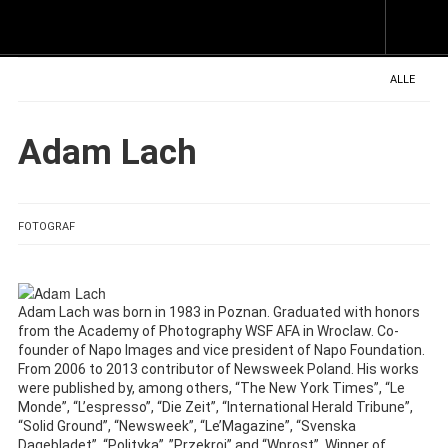
Z
I
s
ALLE
Adam Lach
FOTOGRAF
Adam Lach was born in 1983 in Poznan. Graduated with honors
from the Academy of Photography WSF AFA in Wroclaw. Co-
founder of Napo Images and vice president of Napo Foundation.
From 2006 to 2013 contributor of Newsweek Poland. His works
were published by, among others, “The New York Times”, “Le
Monde”, “L’espresso”, “Die Zeit”, “International Herald Tribune”,
“Solid Ground”, “Newsweek”, “Le’Magazine”, “Svenska
Dagebladet”, “Polityka” ,”Przekroj” and “Wprost”. Winner of