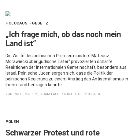
HOLOCAUST-GESETZ
:
„Ich frage mich, ob das noch mein
Land ist“
Die Worte des polnischen Premierministers Mateusz
Morawiecki über „jüdische Täter“ provozierten scharfe
Reaktionen der internationalen Gemeinschaft, besonders aus
Israel. Polnische Juden sorgen sich, dass die Politik der
polnischen Regierung zu einem Anstieg des Antisemitismus in
ihrem Land beitragen könnte.
VON
PIOTR MALECKI
,
ADAM LACH
,
KAJA PUTO
| 12.03.2018
POLEN
:
Schwarzer Protest und rote