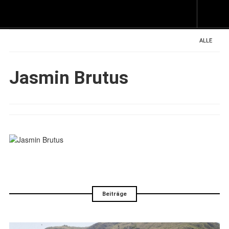
Z
I
s
ALLE
Jasmin Brutus
Beiträge