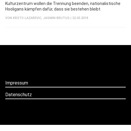
Kulturzentrum wollen die Trennung beenden, nationalistische
Hooligans kämpfen dafür, dass sie bestehen bleibt.
VON
KRSTO LAZAREVIC
,
JASMIN BRUTUS
| 22.05.2018
Impressum
Datenschutz
Follow
Follow
Follow
us
us
us
on
on
on