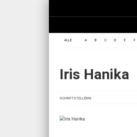
ALLE
A
B
C
D
E
F
Iris Hanika
SCHRIFTSTELLERIN