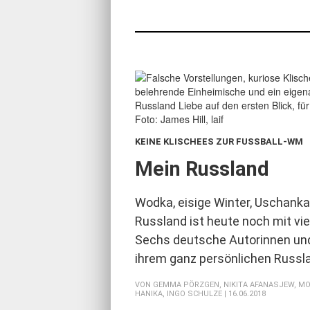
KEINE KLISCHEES ZUR FUSSBALL-WM
:
Mein Russland
Wodka, eisige Winter, Uschank
Russland ist heute noch mit vi
Sechs deutsche Autorinnen und
ihrem ganz persönlichen Russl
VON
GEMMA PÖRZGEN
,
NIKITA AFANASJEW
,
MO
HANIKA
,
INGO SCHULZE
| 16.06.2018