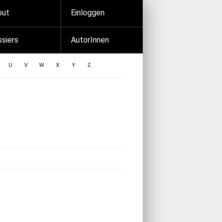
out
Einloggen
siers
AutorInnen
U
V
W
X
Y
Z