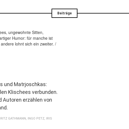
Beiträge
as und Matrjoschkas:
elen Klischees verbunden.
 Autoren erzählen von
and.
RITZ GATHMANN
,
INGO PETZ
,
IRIS