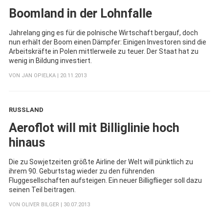
Boomland in der Lohnfalle
Jahrelang ging es für die polnische Wirtschaft bergauf, doch
nun erhält der Boom einen Dämpfer: Einigen Investoren sind die
Arbeitskräfte in Polen mittlerweile zu teuer. Der Staat hat zu
wenig in Bildung investiert.
VON
JAN OPIELKA
| 20.11.2013
RUSSLAND
:
Aeroflot will mit Billiglinie hoch
hinaus
Die zu Sowjetzeiten größte Airline der Welt will pünktlich zu
ihrem 90. Geburtstag wieder zu den führenden
Fluggesellschaften aufsteigen. Ein neuer Billigflieger soll dazu
seinen Teil beitragen.
VON
OLIVER BILGER
| 30.07.2013