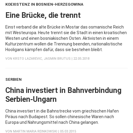
KOEXISTENZ IN BOSNIEN-HERZEGOWINA
:
Eine Brücke, die trennt
Einst verband die alte Brücke in Mostar das osmanische Reich
mit Westeuropa. Heute trennt sie die Stadt in einen kroatischen
Westen und einen bosniakischen Osten. Aktivisten in einem
Kulturzentrum wollen die Trennung beenden, nationalistische
Hooligans kämpfen dafür, dass sie bestehen bleibt.
VON
KRSTO LAZAREVIC
,
JASMIN BRUTUS
| 22.05.2018
SERBIEN
:
China investiert in Bahnverbindung
Serbien-Ungarn
China investiert in die Bahnstrecke vom griechischen Hafen
Piräus nach Budapest. So sollen chinesische Waren nach
Europa und Nahrungsmittel nach China gelangen.
VON
MARTIN MARIA REINKOWSKI
| 05.03.2015