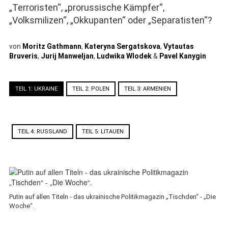
„Terroristen“, „prorussische Kämpfer“,
„Volksmilizen“, „Okkupanten“ oder „Separatisten“?
von
Moritz Gathmann
,
Kateryna Sergatskova
,
Vytautas
Bruveris
,
Jurij Manweljan
,
Ludwika Wlodek
&
Pavel Kanygin
TEIL 1: UKRAINE
TEIL 2: POLEN
TEIL 3: ARMENIEN
TEIL 4: RUSSLAND
TEIL 5: LITAUEN
Putin auf allen Titeln - das ukrainische Politikmagazin „Tischden“ - „Die
Woche“.