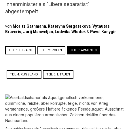
Innenminister als "Liberalseparatist"
abgestempelt.
von
Moritz Gathmann
,
Kateryna Sergatskova
,
Vytautas
Bruveris
,
Jurij Manweljan
,
Ludwika Wlodek
&
Pavel Kanygin
TEIL 1: UKRAINE
TEIL 2: POLEN
TEIL 3: ARMENIEN
TEIL 4: RUSSLAND
TEIL 5: LITAUEN
Aserbaidschaner als "genetisch verkommene, dümmliche, reiche, aber