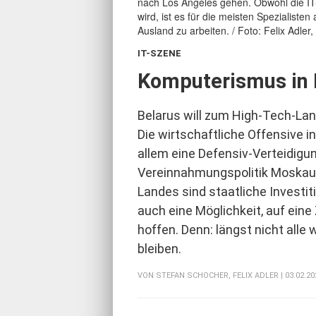
IT-SZENE
:
Komputerismus in 
Belarus will zum High-Tech-La
Die wirtschaftliche Offensive in
allem eine Defensiv-Verteidigu
Vereinnahmungspolitik Moskaus.
Landes sind staatliche Investit
auch eine Möglichkeit, auf eine 
hoffen. Denn: längst nicht alle 
bleiben.
VON
STEFAN SCHOCHER
,
FELIX ADLER
| 03.02.20