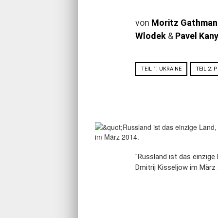
von
Moritz Gathman
Wlodek
&
Pavel Kany
TEIL 1: UKRAINE
TEIL 2: 
"Russland ist das einzige
Dmitrij Kisseljow im März