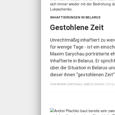
INHAFTIERUNGEN IN BELARUS
:
Gestohlene Zeit
Unrechtmäßig inhaftiert zu wer
für wenige Tage - ist ein einsc
Maxim Sarychau porträtierte e
Inhaftierte in Belarus. Er sprich
über die Situation in Belarus un
dieser ihnen “gestohlenen Zeit
VON
MAXIM SARYCHAU
,
AMELIE SACHS
| 19.12.