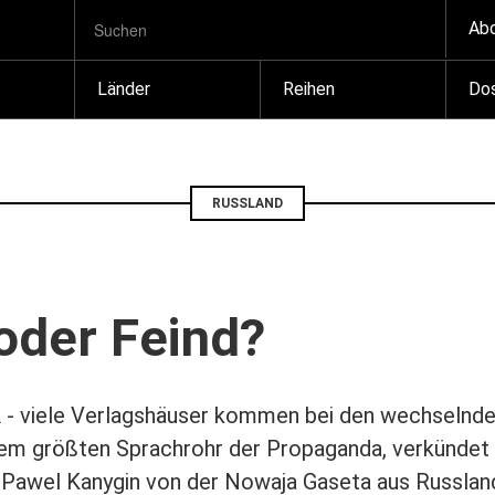
SUCHBEGRIFF
Zum
Ab
Suchen
Inhalt
springen
Länder
Reihen
Dos
RUSSLAND
oder Feind?
 - viele Verlagshäuser kommen bei den wechselnden
em größten Sprachrohr der Propaganda, verkündet 
e Pawel Kanygin von der Nowaja Gaseta aus Russland