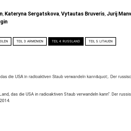
n
,
Kateryna Sergatskova
,
Vytautas Bruveris
,
Jurij Man
gin
POLEN
TEIL 3: ARMENIEN
TEIL 4: RUSSLAND
TEIL 5: LITAUEN
 Land, das die USA in radioaktiven Staub verwandeln kann". Der rus
 2014.