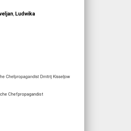
weljan
,
Ludwika
sische Chefpropagandist